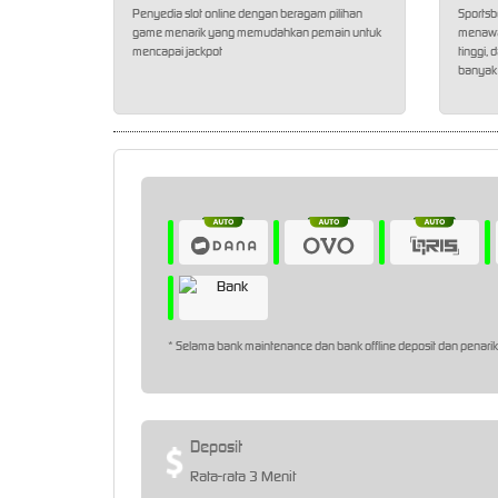
Penyedia slot online dengan beragam pilihan
Sportsb
game menarik yang memudahkan pemain untuk
menawar
mencapai jackpot
tinggi,
banyak 
* Selama bank maintenance dan bank offline deposit dan penarik
Deposit
Rata-rata 3 Menit