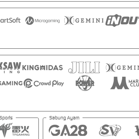
Sports
Sabung Ayam