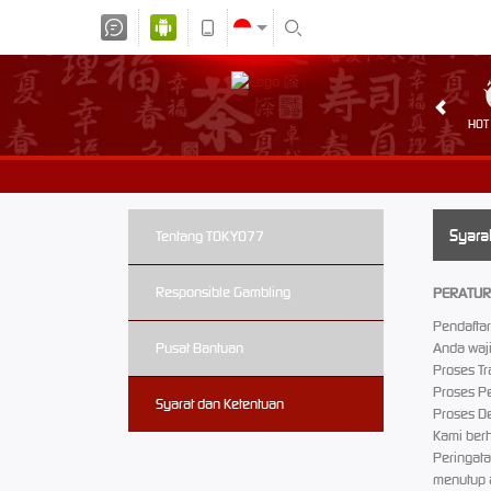
HOT
Syara
Tentang TOKYO77
Responsible Gambling
PERATUR
Pendaftar
Pusat Bantuan
Anda waji
Proses Tr
Proses Pe
Syarat dan Ketentuan
Proses De
Kami ber
Peringata
menutup a