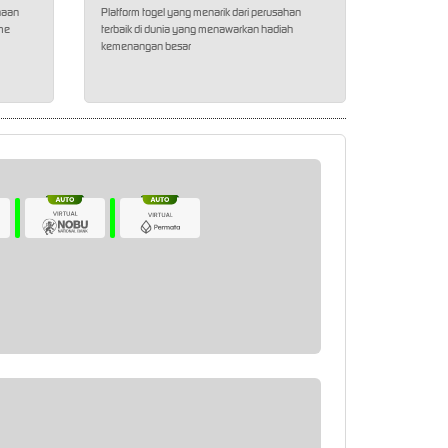
haan
Platform togel yang menarik dari perusahan
ame
terbaik di dunia yang menawarkan hadiah
kemenangan besar