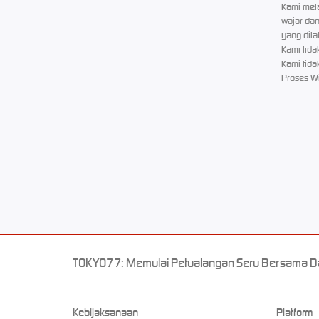
Kami mela
wajar dan
yang dila
Kami tida
Kami tida
Proses Wi
TOKYO77: Memulai Petualangan Seru Bersama D
Kebijaksanaan
Platform